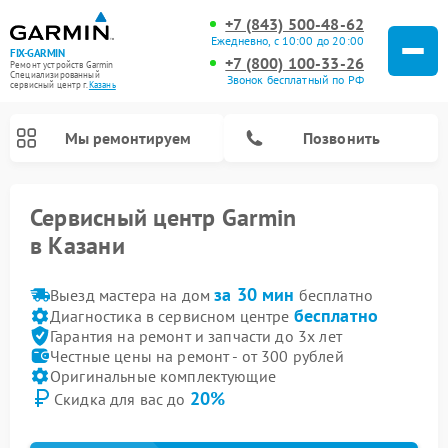
+7 (843) 500-48-62
Ежедневно, с 10:00 до 20:00
FIX-GARMIN
+7 (800) 100-33-26
Ремонт устройств Garmin
Специализированный
Звонок бесплатный по РФ
cервисный центр г.
Казань
Мы ремонтируем
Позвонить
Сервисный центр Garmin
в Казани
за 30 мин
Выезд мастера на дом
бесплатно
бесплатно
Диагностика в сервисном центре
Гарантия на ремонт и запчасти до 3х лет
Честные цены на ремонт - от 300 рублей
Оригинальные комплектующие
20%
Скидка для вас до
Ремонт видеорегистраторов Garmin
Ремонт велокомпьютеров Garmin
Ремонт спутниковых телефонов Garmin