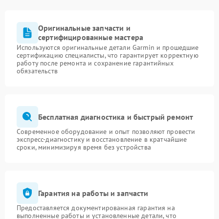
Получение устройства:
Вы забираете
отремонтированное устройство, уверенные в его
долговечности и работоспособности.
Оригинальные запчасти и
Контакты
сертифицированные мастера
Используются оригинальные детали Garmin и прошедшие
сертификацию специалисты, что гарантирует корректную
Наши специалисты помогут вам в кратчайшие
работу после ремонта и сохранение гарантийных
сроки:
обязательств
Адрес:
улица Достоевского, 40
Телефон:
+7 (843) 500-48-62
Бесплатная диагностика и быстрый ремонт
Современное оборудование и опыт позволяют провести
экспресс-диагностику и восстановление в кратчайшие
сроки, минимизируя время без устройства
Гарантия на работы и запчасти
Предоставляется документированная гарантия на
выполненные работы и установленные детали, что