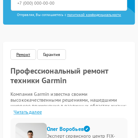
Отправляя, Вы соглашаетесь с
политикой конфиденциальности
Ремонт
Гарантия
Профессиональный ремонт
техники Garmin
Компания Garmin известна своими
высококачественными решениями, нашедшими
широкое применение в различных областях жизни:
от автомобильных навигаторов и спортивных
Читать далее
трекеров до специализированных устройств для
рыбалки и активного отдыха. Однако даже самые
Олег Воробьев
надежные устройства могут потребовать ремонта.
Мы предоставляем быстрые и качественные услуги
Эксперт сервисного центр FIX-